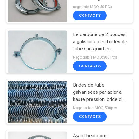
negotiate MOQ:50 PCs
AFFAIRES
CONTACTS
PLAN
Le carbone de 2 pouces
DU
a galvanisé des brides de
SITE
tube sans joint en
caoutchouc de scellage
Négociable MOQ:300 PCs
CONTACTS
PRIVACY
POLICY
Brides de tube
galvanisées par acier à
haute pression, bride de
connecteur de tuyau de
Nagotiation MOQ:500pcs
support de 8mm
CONTACTS
Ayant beaucoup