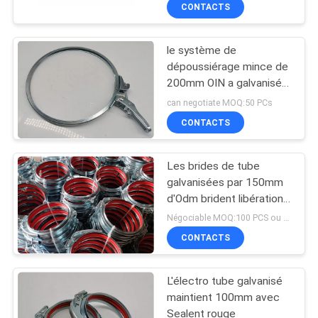
poussière
CONTACTS
VISITE
DE
le système de
L'USINE
dépoussiérage mince de
200mm OIN a galvanisé
des brides de tube
CONTRÔLE
can negotiate MOQ:50 PCs
CONTACTS
DE
QUALITÉ
Les brides de tube
galvanisées par 150mm
NOUS
d'Odm brident libération
rapide de qualité
Négociable MOQ:100 PCS ou négociation
CONTACTER
d'agrafe de serrure
CONTACTS
enveloppée par
canalisation
NOUVELLES
L'électro tube galvanisé
maintient 100mm avec
LES
Sealent rouge