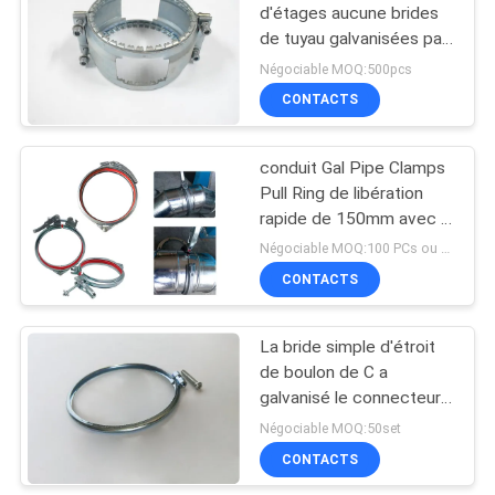
d'étages aucune brides
de tuyau galvanisées par
accouplement de hub,
Négociable MOQ:500pcs
type bride de tuyau en
CONTACTS
caoutchouc
d'entraînement d'agrafe
de F
conduit Gal Pipe Clamps
Pull Ring de libération
rapide de 150mm avec le
mécanisme de levier
Négociable MOQ:100 PCs ou négociations
CONTACTS
La bride simple d'étroit
de boulon de C a
galvanisé le connecteur
de tube de bride de
Négociable MOQ:50set
tuyau
CONTACTS