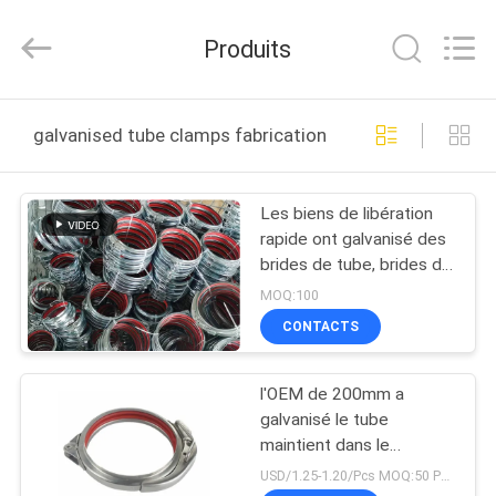
2026
SHIJIAZHUANG
WOODOO
Produits
TRADE
CO.,LTD.
All
Rights
À
Reserved.
galvanised tube clamps fabrication en ligne
LA
MAISON
Les biens de libération
rapide ont galvanisé des
PRODUITS
brides de tube, brides de
tuyau d'acier galvanisées
MOQ:100
sans couture
À
CONTACTS
PROPOS
l'OEM de 200mm a
DE
galvanisé le tube
NOUS
maintient dans le
système d'extraction de
USD/1.25-1.20/Pcs MOQ:50 PCs