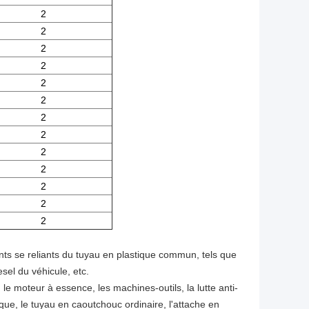
2
2
2
2
2
2
2
2
2
2
2
2
2
ints se reliants du tuyau en plastique commun, tels que
esel du véhicule, etc.
 le moteur à essence, les machines-outils, la lutte anti-
que, le tuyau en caoutchouc ordinaire, l'attache en