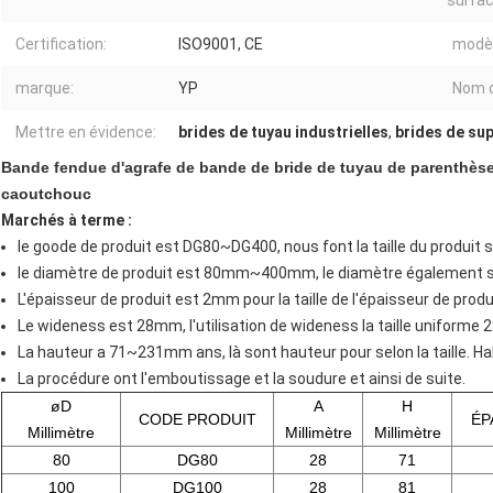
surfac
Certification:
ISO9001, CE
modèl
marque:
YP
Nom d
Mettre en évidence:
brides de tuyau industrielles
,
brides de su
Bande fendue d'agrafe de bande de bride de tuyau de parenthèse
caoutchouc
Marchés à terme :
le goode de produit est DG80~DG400, nous font la taille du produit se
le diamètre de produit est 80mm~400mm, le diamètre également so
L'épaisseur de produit est 2mm pour la taille de l'épaisseur de prod
Le wideness est 28mm, l'utilisation de wideness la taille uniforme
La hauteur a 71~231mm ans, là sont hauteur pour selon la taille. Habit
La procédure ont l'emboutissage et la soudure et ainsi de suite.
øD
A
H
CODE PRODUIT
ÉP
Millimètre
Millimètre
Millimètre
80
DG80
28
71
100
DG100
28
81