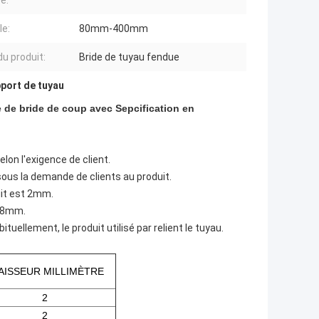
e:
e:
80mm-400mm
u produit:
Bride de tuyau fendue
pport de tuyau
 de bride de coup avec Sepcification en
lon l'exigence de client.
us la demande de clients au produit.
uit est 2mm.
 28mm.
uellement, le produit utilisé par relient le tuyau.
AISSEUR MILLIMÈTRE
2
2