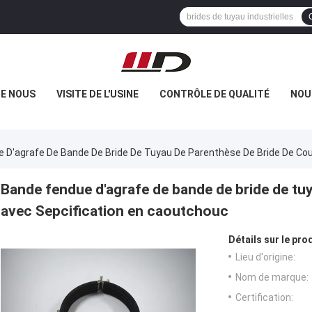
DE NOUS
VISITE DE L'USINE
CONTRÔLE DE QUALITÉ
NOU
 D'agrafe De Bande De Bride De Tuyau De Parenthèse De Bride De Co
Bande fendue d'agrafe de bande de bride de tu
avec Sepcification en caoutchouc
Détails sur le prod
Lieu d'origine:
Nom de marque:
Certification: