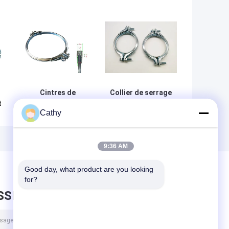
Cintres de
Collier de serrage
t
serrage à anneau
pour tube fendu à
Cathy
fendu rapide à
anneau rond 80-
à
double boulon
450mm pour
galvanisés
HVAC
s
9:36 AM
Good day, what product are you looking 
for?
SSEZ UN MESSAGE