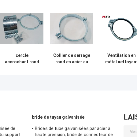
cercle
Collier de serrage
Ventilation en
accrochant rond
rond en acier au
métal nettoyan
de bride de tuyau
carbone
le collier de
de 200mm pour
galvanisé à
serrage fendu 
l'épaisseur
double boulon
dégagement
industrielle de
rapide 5 pouce
2.5mm
LAI
bride de tuyau galvanisée
nisée de
Brides de tube galvanisées par acier à
 du support
haute pression, bride de connecteur de