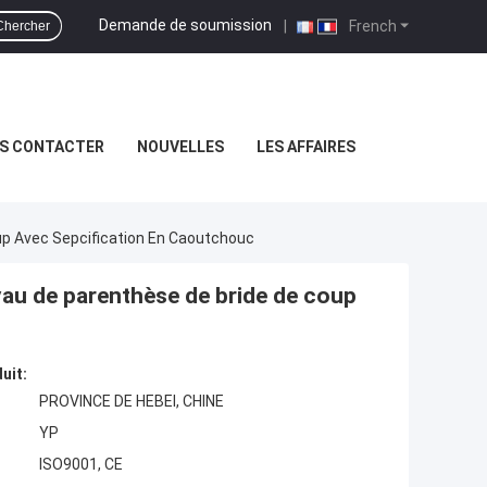
Demande de soumission
|
French
Chercher
S CONTACTER
NOUVELLES
LES AFFAIRES
up Avec Sepcification En Caoutchouc
yau de parenthèse de bride de coup
uit:
PROVINCE DE HEBEI, CHINE
YP
ISO9001, CE