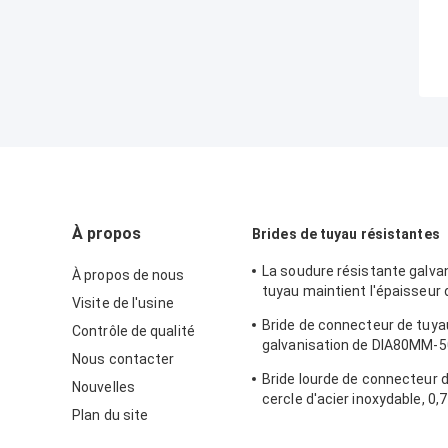
À propos
Brides de tuyau résistantes
La soudure résistante galva
À propos de nous
tuyau maintient l'épaisseur
Visite de l'usine
0.8mm-2.0mm
Bride de connecteur de tuya
Contrôle de qualité
galvanisation de DIA80MM-
Nous contacter
la coutume avec le divers tu
Bride lourde de connecteur 
Nouvelles
cercle d'acier inoxydable, 0,
Plan du site
- bride de tuyau galvanisée