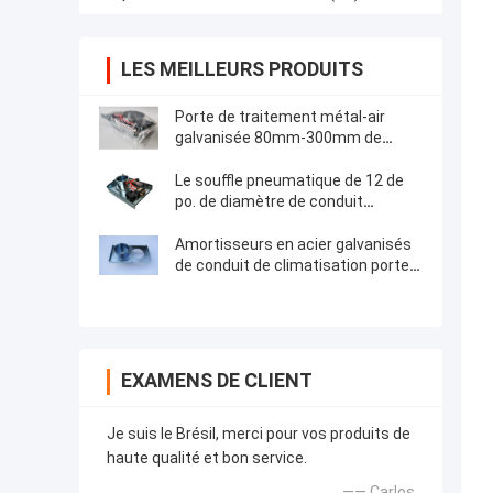
LES MEILLEURS PRODUITS
Porte de traitement métal-air
galvanisée 80mm-300mm de
souffle de dépoussiérage de feuille
Le souffle pneumatique de 12 de
po. de diamètre de conduit
amortisseurs de zone déclenche
des amortisseurs de zone de la
Amortisseurs en acier galvanisés
CAHT
de conduit de climatisation porte
de souffle de collecteur de
poussière de 4 pouces
EXAMENS DE CLIENT
Je suis le Brésil, merci pour vos produits de
haute qualité et bon service.
—— Carlos