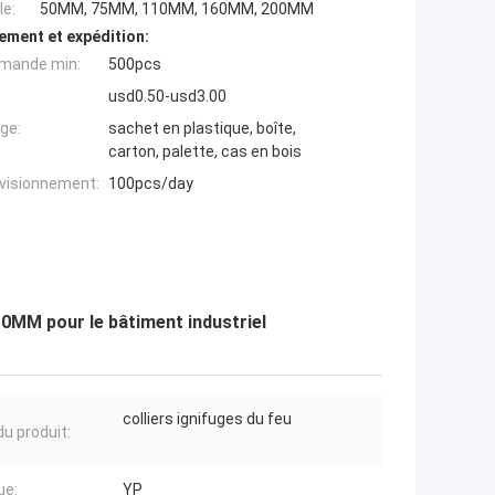
e:
50MM, 75MM, 110MM, 160MM, 200MM
ement et expédition:
mande min:
500pcs
usd0.50-usd3.00
ge:
sachet en plastique, boîte,
carton, palette, cas en bois
ovisionnement:
100pcs/day
10MM pour le bâtiment industriel
colliers ignifuges du feu
u produit:
ue:
YP