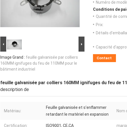
Numéro de modèl
Conditions de pai
Quantité de com
Prix:
Détails d'emballa
Capacité d'appr
Image Grand :
feuille galvanisée par colliers
Contact
160MM ignifuges du feu de 110MM pour le
bâtiment industriel
feuille galvanisée par colliers 160MM ignifuges du feu de 1
description de
Feuille galvanisée et s'enflammer
Matériau:
Nom d
retardant le matériel en expansion
Certification:
ISO9001, CE,CA
marq