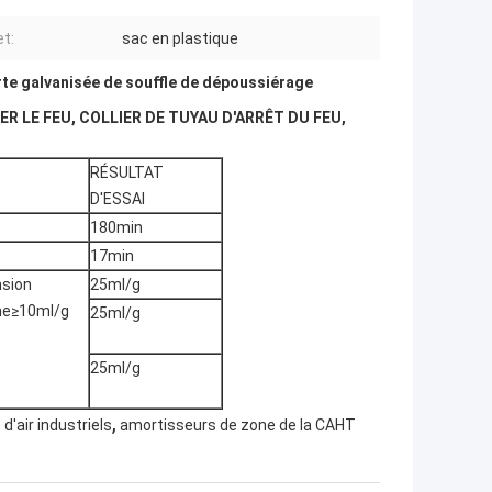
t:
sac en plastique
te galvanisée de souffle de dépoussiérage
ER LE FEU, COLLIER DE TUYAU D'ARRÊT DU FEU,
RÉSULTAT
D'ESSAI
180min
17min
sion
25ml/g
me≥10ml/g
25ml/g
25ml/g
,
d'air industriels
amortisseurs de zone de la CAHT