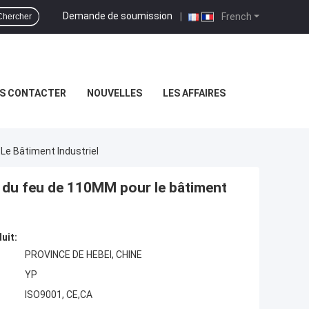
Demande de soumission
|
French
Chercher
S CONTACTER
NOUVELLES
LES AFFAIRES
Le Bâtiment Industriel
s du feu de 110MM pour le bâtiment
uit:
PROVINCE DE HEBEI, CHINE
YP
ISO9001, CE,CA