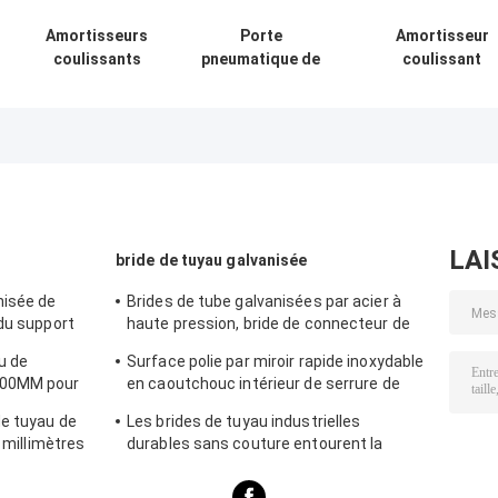
Amortisseurs
Porte
Amortisseur
coulissants
pneumatique de
coulissant
pneumatiques de zone
souffle de
pneumatique
d'amortisseur/conduit
conduit
d'amortisseur
pour le système de
galvanisée par
de zone de
dépoussiérage
cercle
conduit de la
d'amortisseurs
CAHT du systè
en acier de zone
80mm
pour le système
d'extraction d
de ventilation
poussière
LAI
bride de tuyau galvanisée
nisée de
Brides de tube galvanisées par acier à
 du support
haute pression, bride de connecteur de
tuyau de support de 8mm
u de
Surface polie par miroir rapide inoxydable
500MM pour
en caoutchouc intérieur de serrure de
be
brides de tuyau pour le produit chimique
de tuyau de
Les brides de tuyau industrielles
7 millimètres
durables sans couture entourent la
 par 2.0mm
forme principale d'égal de norme du code
DIN