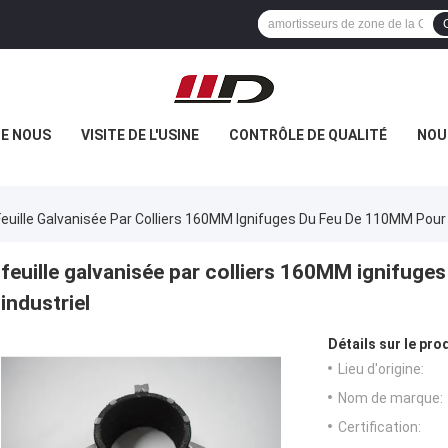
DE NOUS
VISITE DE L'USINE
CONTRÔLE DE QUALITÉ
NOU
Feuille Galvanisée Par Colliers 160MM Ignifuges Du Feu De 110MM Pour 
feuille galvanisée par colliers 160MM ignifuge
industriel
Détails sur le prod
Lieu d'origine:
Nom de marque:
Certification: