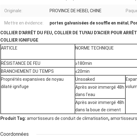
Originale:
PROVINCE DE HEBEI, CHINE
Paque
Mettre en évidence:
portes galvanisées de souffle en métal
,
Por
COLLIER D'ARRÊT DU FEU, COLLIER DE TUYAU D'ACIER POUR ARRÊT
COLLIER IGNIFUGE
ARTICLE
NORME TECHNIQUE
RÉSISTANCE DE FEU
≥180min
BRANCHEMENT DU TEMPS
≤20min
Propriétés expansives de noyau
Unsoaked
Expan
dilaté ignifuge
volu
Après avoir immergé 48h
dans l'eau
Après avoir immergé 48h
dans la boue de ciment
,
Produit Tag:
amortisseurs de conduit de climatisation
amortisseurs 
Coordonnées