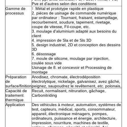
Pve et d'autres selon des conditions
Gamme de
Métal et prototype rapide en plastique
1.
processus
2. pièces de usinage de commande numérique
par ordinateur : Tournant, fraisant, estampillage,
recourbement, soudure, tapement, rivetage,
coupe de vitesse, Fil-coupe, etc.
3. moulage d'aluminium adapté aux besoins du
client
4. impression de Sla et de Sls 3D
5. design industriel, 2D et conception des dessins
3D
6. désossage
7. moule de silicone, moulage par injection,
coulée sous vide
Usinage de 8. et concevoir et Processiing de
montage
Préparation
Anodisez, chromate, électrodéposition
de
électrolytique, nickelage, galvanisez, avez gâché,
surface/finition
peignez, saupoudrez le revêtement, etc. polonais,
Capacité de
Recuit, normalisant, nitruration, gâchage,
traitement
Carbonitriding
thermique
Application
Des véhicules à moteur, automation, systèmes de
test, capteurs, médical, sports, consommateur,
appareil, électronique ménagers, pompes,
ordinateurs, puissance et énergie, architecture,
impression, nourriture, machines de textile,