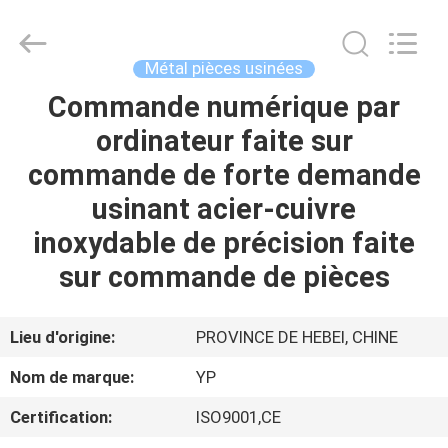
2026
SHIJIAZHUANG
WOODOO
TRADE
CO.,LTD.
Métal pièces usinées
All
Rights
Commande numérique par
À
Reserved.
ordinateur faite sur
LA
commande de forte demande
MAISON
usinant acier-cuivre
PRODUITS
inoxydable de précision faite
sur commande de pièces
À
PROPOS
Lieu d'origine:
PROVINCE DE HEBEI, CHINE
DE
Nom de marque:
YP
NOUS
Certification:
ISO9001,CE