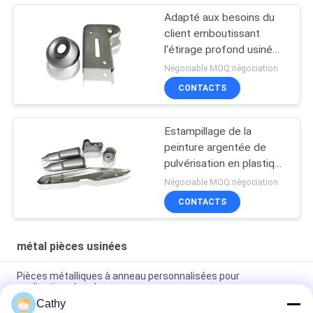
Adapté aux besoins du
client emboutissant
l'étirage profond usiné
par métal des pièces
Négociable MOQ:négociation
SS430
CONTACTS
Estampillage de la
peinture argentée de
pulvérisation en plastique
usinée faite sur
Négociable MOQ:négociation
commande de pièces en
CONTACTS
métal
métal pièces usinées
Pièces métalliques à anneau personnalisées pour
applications lourdes
Cathy