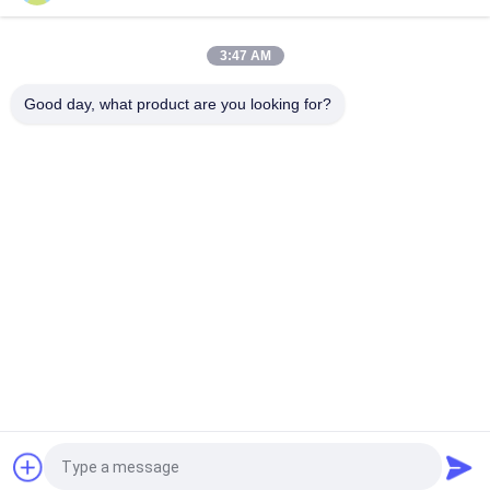
Les pièces usinées en métal d'argent sont une solution
parfaite pour les besoins industriels.
3:47 AM
Services d'usinage de précision pour les pièces de fraisage
CNC et pour le tournage de l'acier inoxydable
Good day, what product are you looking for?
Catégories populaires
Tous
Brides De Tuyau 
Bride De Tuyau 
Résistantes
Galvanisée
Bride De Tuyau De 
Tuyau D'extraction 
Libération Rapide
De Poussière
Porte De Souffle De 
Amortisseurs De 
Dépoussiérage
Zone De Conduit
Métal Emboutissant 
Pièces Dessinées 
Des Parties
Profondes
Demandez un devis