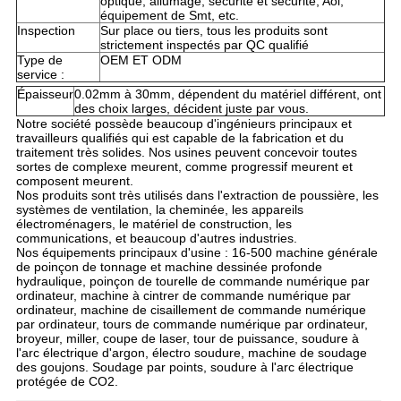
optique, allumage, sécurité et sécurité, Aoi,
équipement de Smt, etc.
Inspection
Sur place ou tiers, tous les produits sont
strictement inspectés par QC qualifié
Type de
OEM ET ODM
service :
Épaisseur
0.02mm à 30mm, dépendent du matériel différent, ont
des choix larges, décident juste par vous.
Notre société possède beaucoup d'ingénieurs principaux et
travailleurs qualifiés qui est capable de la fabrication et du
traitement très solides. Nos usines peuvent concevoir toutes
sortes de complexe meurent, comme progressif meurent et
composent meurent.
Nos produits sont très utilisés dans l'extraction de poussière, les
systèmes de ventilation, la cheminée, les appareils
électroménagers, le matériel de construction, les
communications, et beaucoup d'autres industries.
Nos équipements principaux d'usine : 16-500 machine générale
de poinçon de tonnage et machine dessinée profonde
hydraulique, poinçon de tourelle de commande numérique par
ordinateur, machine à cintrer de commande numérique par
ordinateur, machine de cisaillement de commande numérique
par ordinateur, tours de commande numérique par ordinateur,
broyeur, miller, coupe de laser, tour de puissance, soudure à
l'arc électrique d'argon, électro soudure, machine de soudage
des goujons. Soudage par points, soudure à l'arc électrique
protégée de CO2.