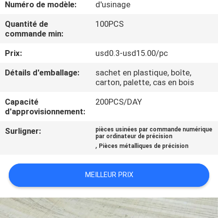
Numéro de modèle:
d'usinage
VISITE
DE
Quantité de
100PCS
commande min:
L'USINE
Prix:
usd0.3-usd15.00/pc
CONTRÔLE
Détails d'emballage:
sachet en plastique, boîte,
carton, palette, cas en bois
DE
Capacité
200PCS/DAY
QUALITÉ
d'approvisionnement:
Surligner:
pièces usinées par commande numérique
NOUS
par ordinateur de précision
,
Pièces métalliques de précision
CONTACTER
MEILLEUR PRIX
NOUVELLES
LES