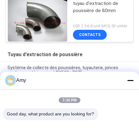
tuyau d'extraction de
poussière de 80mm
USD 2.5-6.8/unit MOQ:50 unités
CONTACTS
Tuyau d'extraction de poussière
Système de collecte des poussières, tuyauterie, pinces
rondes - matériau zincé DX51D+Z275.
Amy
Galvanisée haut de la cheminée à cône rond avec écran de
cheminée Cap d'échappement régler
7:30 PM
Piste d'extraction de poussière en tôle galvanisée Processus
de collecte de poussière Ventilation Flanges ductées
Good day, what product are you looking for?
Catégories populaires
Tous