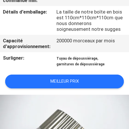
commande min:
VISITE
Détails d'emballage:
La taille de notre boîte en bois
DE
est 110cm*110cm*110cm que
L'USINE
nous donnerons
soigneusement notre sugges
Capacité
200000 morceaux par mois
CONTRÔLE
d'approvisionnement:
DE
Surligner:
,
Tuyau de dépoussiérage
QUALITÉ
garnitures de dépoussiérage
NOUS
MEILLEUR PRIX
CONTACTER
NOUVELLES
LES