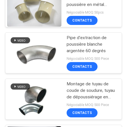
poussière en métal
30~90 degrés dans
Négociable MOQ:50pcs
l'architecture de produit
CONTACTS
chimique de la poussière
Pipe d'extraction de
poussière blanche
argentée 60 degrés
Négociable MOQ:500 Piece
CONTACTS
Montage de tuyau de
coude de soudure, tuyau
de dépoussiérage en
métal de dépoussiérage
Négociable MOQ:500 Piece
d'industrie
CONTACTS