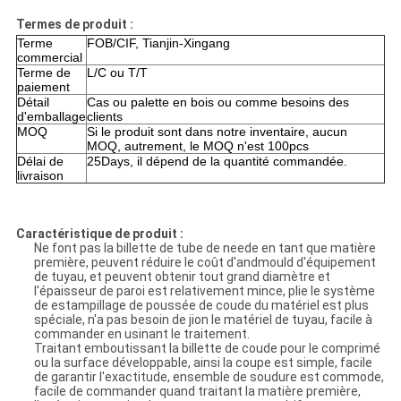
Termes de produit :
Terme
FOB/CIF, Tianjin-Xingang
commercial
Terme de
L/C ou T/T
paiement
Détail
Cas ou palette en bois ou comme besoins des
d'emballage
clients
MOQ
Si le produit sont dans notre inventaire, aucun
MOQ, autrement, le MOQ n'est 100pcs
Délai de
25Days, il dépend de la quantité commandée.
livraison
Caractéristique de produit :
Ne font pas la billette de tube de neede en tant que matière
première, peuvent réduire le coût d'andmould d'équipement
de tuyau, et peuvent obtenir tout grand diamètre et
l'épaisseur de paroi est relativement mince, plie le système
de estampillage de poussée de coude du matériel est plus
spéciale, n'a pas besoin de jion le matériel de tuyau, facile à
commander en usinant le traitement.
Traitant emboutissant la billette de coude pour le comprimé
ou la surface développable, ainsi la coupe est simple, facile
de garantir l'exactitude, ensemble de soudure est commode,
facile de commander quand traitant la matière première,