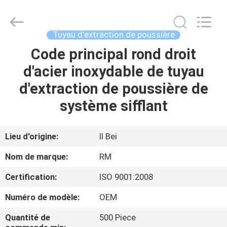
2026
SHIJIAZHUANG
WOODOO
TRADE
CO.,LTD.
Tuyau d'extraction de poussière
All
Rights
Code principal rond droit
À
Reserved.
d'acier inoxydable de tuyau
LA
d'extraction de poussière de
MAISON
système sifflant
PRODUITS
Lieu d'origine:
Il Bei
À
Nom de marque:
RM
PROPOS
Certification:
ISO 9001:2008
DE
Numéro de modèle:
OEM
NOUS
Quantité de
500 Piece