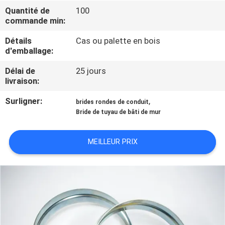
VISITE
Quantité de
100
commande min:
DE
L'USINE
Détails
Cas ou palette en bois
d'emballage:
Délai de
25 jours
CONTRÔLE
livraison:
DE
Surligner:
,
brides rondes de conduit
QUALITÉ
Bride de tuyau de bâti de mur
NOUS
MEILLEUR PRIX
CONTACTER
NOUVELLES
LES