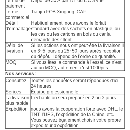
Terme de
Dépôt de 30% par T/T ou L/C à vue
paiement
Terme
Tianjin FOB Xingang, CAF
commercial
Détail
Habituellement, nous avons le forfait
d'emballage
standard avec des sachets en plastique, ou
les cas ou les cartons en bois ou car la
demande des cllent.
Délai de
Si les actions nous ont peut-être la livraison il
livraison
en 3~5 jours ou 25~50 jours après réception
du dépôt. Il dépend de l'ordre de quantité.
MOQ
Si vous êtes la commande à l'essai, ce n'est
aucun MOQ, autrement c'est 1000pcs.
Nos services :
Consultez
Toutes les enquêtes seront répondues d'ici
24 heures.
Serices
Équipe professionnelle
La livraison
L'échantillon sera préparé en 2 ou 3 jours
plus rapide
Expédition
nous avons la coopération forte avec DHL, le
TNT, l'UPS, l'expédition de la Chine, etc.
Vous pouvez également choisir votre propre
expéditeur d'expédition