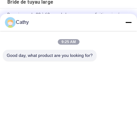
Bride de tuyau large
Des pinces de 32 à 68 mm de large avec une finition zincée
résistante à la rouille et à la corrosion
Cathy
Des pinces à vis avec finition zincée pour tuyaux larges
9:25 AM
Des pinces de tuyaux larges / des pinces d'anneaux larges en
acier au carbone et en zinc
Good day, what product are you looking for?
Catégories populaires
Tous
Brides De Tuyau 
Bride De Tuyau 
Résistantes
Galvanisée
Bride De Tuyau De 
Tuyau D'extraction 
Libération Rapide
De Poussière
Porte De Souffle De 
Amortisseurs De 
Dépoussiérage
Zone De Conduit