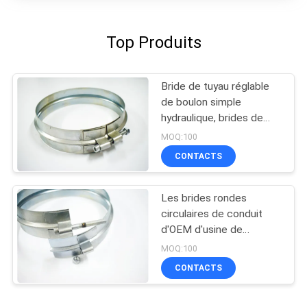
Top Produits
Bride de tuyau réglable
de boulon simple
hydraulique, brides de
tuyau résistantes d'écrou
MOQ:100
solide
CONTACTS
Les brides rondes
circulaires de conduit
d'OEM d'usine de
meubles, sifflent les
MOQ:100
colliers de la conduite
CONTACTS
larges supplémentaires