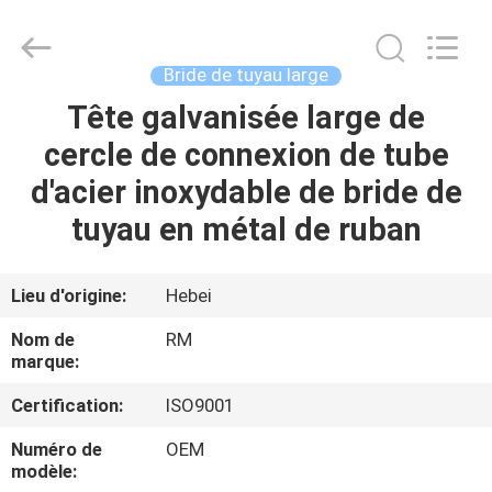
2026
SHIJIAZHUANG
WOODOO
TRADE
CO.,LTD.
Bride de tuyau large
All
Rights
Tête galvanisée large de
À
Reserved.
cercle de connexion de tube
LA
d'acier inoxydable de bride de
MAISON
tuyau en métal de ruban
PRODUITS
Lieu d'origine:
Hebei
À
Nom de
RM
PROPOS
marque:
DE
Certification:
ISO9001
NOUS
Numéro de
OEM
modèle: