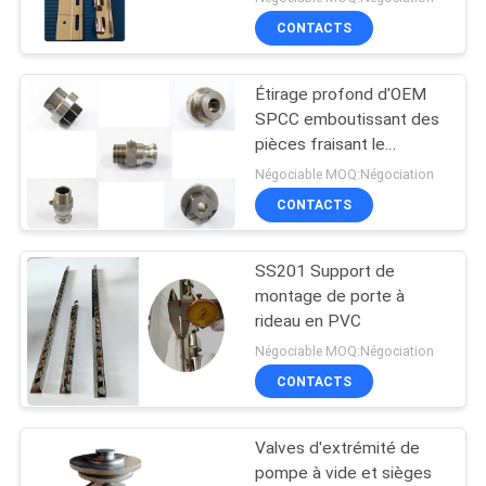
CONTACTS
Étirage profond d'OEM
SPCC emboutissant des
pièces fraisant le
prototypage rapide de
Négociable MOQ:Négociation
rotation
CONTACTS
SS201 Support de
montage de porte à
rideau en PVC
Négociable MOQ:Négociation
CONTACTS
Valves d'extrémité de
pompe à vide et sièges