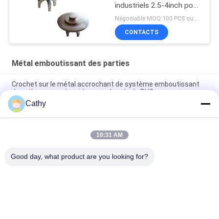
industriels 2.5-4inch pour
le matériel de forage
Négociable MOQ:100 PCS ou négociation, nous pouvons fournir prélevons pour vous
CONTACTS
Métal emboutissant des parties
Crochet sur le métal accrochant de système emboutissant
des pièces pour des rideaux en bande de PVC
Cathy
Pince à bascule en fer réglable, outil à main, pièces
d'estampage en métal, libération rapide
10:31 AM
Parties d'emboutissage en métal Hasp Fermeture de serrure
en acier inoxydable
Good day, what product are you looking for?
Catégories populaires
Tous
Brides De Tuyau 
Bride De Tuyau 
Résistantes
Galvanisée