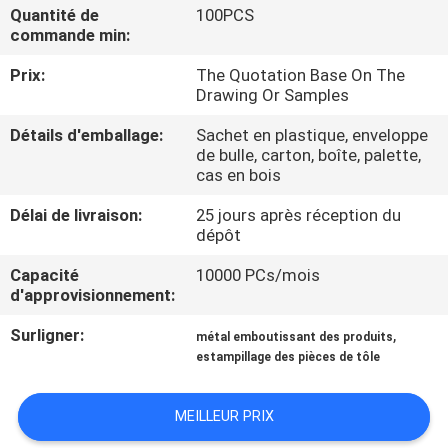
VISITE
Quantité de
100PCS
commande min:
DE
Prix:
The Quotation Base On The
L'USINE
Drawing Or Samples
Détails d'emballage:
Sachet en plastique, enveloppe
CONTRÔLE
de bulle, carton, boîte, palette,
cas en bois
DE
QUALITÉ
Délai de livraison:
25 jours après réception du
dépôt
Capacité
10000 PCs/mois
NOUS
d'approvisionnement:
CONTACTER
Surligner:
,
métal emboutissant des produits
estampillage des pièces de tôle
NOUVELLES
MEILLEUR PRIX
LES