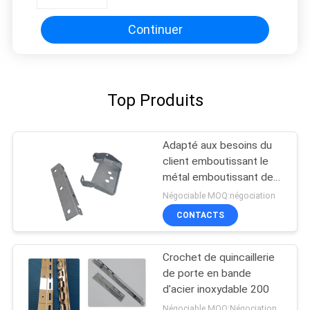
recourbement en métal de
soudure
Continuer
Top Produits
Adapté aux besoins du
client emboutissant le
métal emboutissant des
pièces des véhicules à
Négociable MOQ:négociation
moteur, médical
CONTACTS
Crochet de quincaillerie
de porte en bande
d'acier inoxydable 200
Négociable MOQ:Négociation