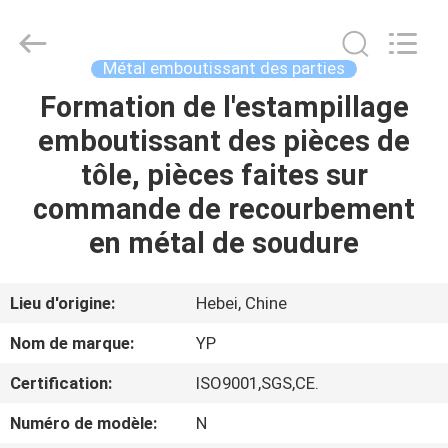
2026
SHIJIAZHUANG
WOODOO
TRADE
CO.,LTD.
Métal emboutissant des parties
All
Rights
Formation de l'estampillage
À
Reserved.
emboutissant des pièces de
LA
tôle, pièces faites sur
MAISON
commande de recourbement
PRODUITS
en métal de soudure
À
Lieu d'origine:
Hebei, Chine
PROPOS
Nom de marque:
YP
DE
Certification:
ISO9001,SGS,CE.
NOUS
Numéro de modèle:
N