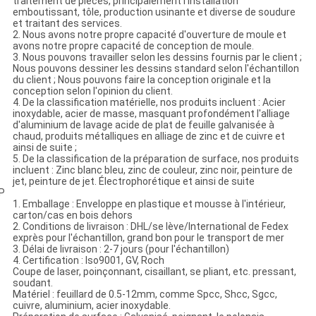
traitement de pièces, principalement l'installation
emboutissant, tôle, production usinante et diverse de soudure
et traitant des services.
2. Nous avons notre propre capacité d'ouverture de moule et
avons notre propre capacité de conception de moule.
3. Nous pouvons travailler selon les dessins fournis par le client ;
Nous pouvons dessiner les dessins standard selon l'échantillon
du client ; Nous pouvons faire la conception originale et la
conception selon l'opinion du client.
4. De la classification matérielle, nos produits incluent : Acier
inoxydable, acier de masse, masquant profondément l'alliage
d'aluminium de lavage acide de plat de feuille galvanisée à
chaud, produits métalliques en alliage de zinc et de cuivre et
ainsi de suite ;
5. De la classification de la préparation de surface, nos produits
incluent : Zinc blanc bleu, zinc de couleur, zinc noir, peinture de
jet, peinture de jet. Électrophorétique et ainsi de suite
P
1. Emballage : Enveloppe en plastique et mousse à l'intérieur,
carton/cas en bois dehors
2. Conditions de livraison : DHL/se lève/International de Fedex
exprès pour l'échantillon, grand bon pour le transport de mer
3. Délai de livraison : 2-7 jours (pour l'échantillon)
4. Certification : Iso9001, GV, Roch
Coupe de laser, poinçonnant, cisaillant, se pliant, etc. pressant,
soudant.
Matériel : feuillard de 0.5-12mm, comme Spcc, Shcc, Sgcc,
cuivre, aluminium, acier inoxydable.