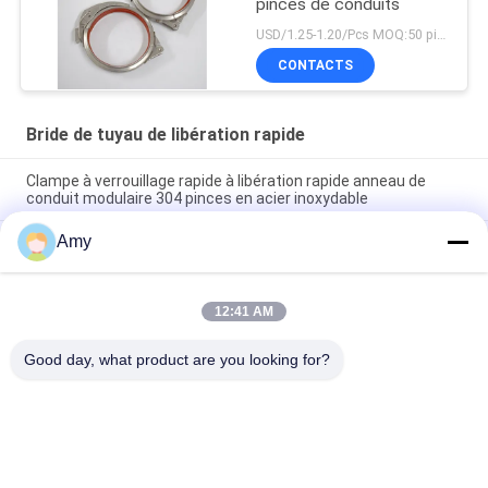
pinces de conduits
USD/1.25-1.20/Pcs MOQ:50 pièces
CONTACTS
Bride de tuyau de libération rapide
Clampe à verrouillage rapide à libération rapide anneau de
conduit modulaire 304 pinces en acier inoxydable
Amy
SUS304 Serre-pipe à libération rapide Serre-pipe à verrouillage
rapide Serre-pipe à rouleaux à tambour Serre-pipe à
verrouillage
12:41 AM
Collier de serrage à libération rapide pour conduit à verrouillage
rapide en acier inoxydable 304, clips, collier à anneau à levier
Good day, what product are you looking for?
Catégories populaires
Tous
Brides De Tuyau 
Bride De Tuyau 
Résistantes
Galvanisée