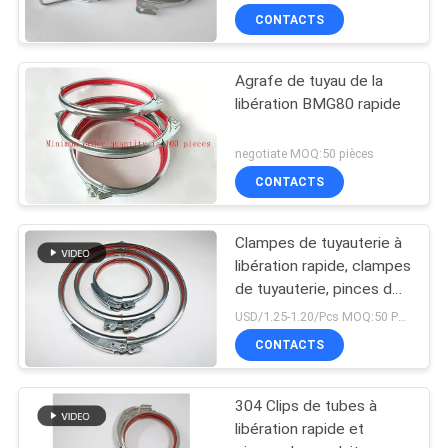
CONTACTS
Agrafe de tuyau de la
libération BMG80 rapide
negotiate MOQ:50 pièces
CONTACTS
Clampes de tuyauterie à
libération rapide, clampes
de tuyauterie, pinces de
conduit avec verrou et
USD/1.25-1.20/Pcs MOQ:50 PCS
caoutchouc rouge
CONTACTS
304 Clips de tubes à
libération rapide et