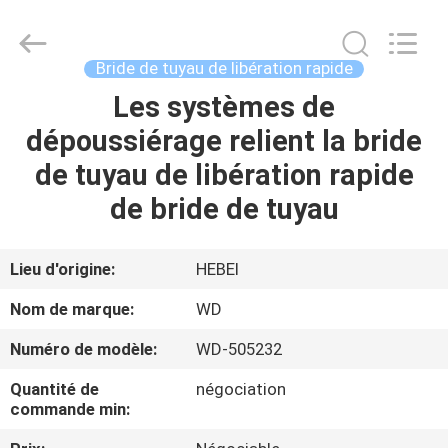
2026
SHIJIAZHUANG
WOODOO
TRADE
CO.,LTD.
Bride de tuyau de libération rapide
All
Rights
Les systèmes de
À
Reserved.
dépoussiérage relient la bride
LA
de tuyau de libération rapide
MAISON
de bride de tuyau
PRODUITS
Lieu d'origine:
HEBEI
À
Nom de marque:
WD
PROPOS
Numéro de modèle:
WD-505232
DE
Quantité de
négociation
NOUS
commande min: