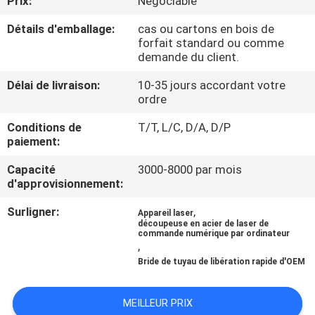
Prix:
Négociable
VISITE
Détails d'emballage:
cas ou cartons en bois de
DE
forfait standard ou comme
L'USINE
demande du client.
Délai de livraison:
10-35 jours accordant votre
ordre
CONTRÔLE
DE
Conditions de
T/T, L/C, D/A, D/P
paiement:
QUALITÉ
Capacité
3000-8000 par mois
d'approvisionnement:
NOUS
Surligner:
,
Appareil laser
CONTACTER
découpeuse en acier de laser de
commande numérique par ordinateur
,
NOUVELLES
Bride de tuyau de libération rapide d'OEM
MEILLEUR PRIX
LES