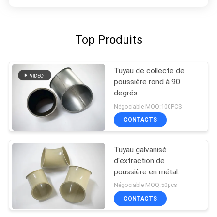
Top Produits
Tuyau de collecte de
poussière rond à 90
degrés
Négociable MOQ:100PCS
CONTACTS
Tuyau galvanisé
d'extraction de
poussière en métal
30~90 degrés dans
Négociable MOQ:50pcs
l'architecture de produit
CONTACTS
chimique de la poussière