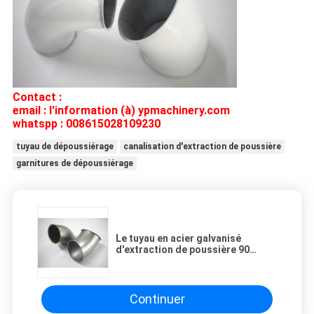
Contact :
email : l'information (à) ypmachinery.com
whatspp : 008615028109230
tuyau de dépoussiérage
canalisation d'extraction de poussière
garnitures de dépoussiérage
Le tuyau en acier galvanisé
d'extraction de poussière 90
degrés a pressé des courbures
pour le système de ventilation
Continuer