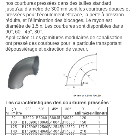
nos courbures pressées dans des tailles standard
jusqu'au diamètre de 300mm sont les courbures douces et
pressées pour l'écoulement efficace, la perte à pression
réduite, et l'élimination des blocages. Le rayon est
diamètre de 1,5 x. Les courbures sont disponibles dans
90°, 60°, 45°, 30°.
Application : Les garnitures modulaires de canalisation
ont pressé des courbures pour la particule transportant,
dépoussiérage et extraction de vapeur.
Les caractéristiques des courbures pressées :
¢D
90º
60º
45º
30º
R
S
Millimètre
Millimètre
Millimètre
80
B8090
B8060
B8045
B8030
120
1
100
B10090
B10060
B10045
B10030
150
1
125
B12590
B12560
B12545
B12530
187,5
1
140
B14090
B14060
B14045
B14030
210
1