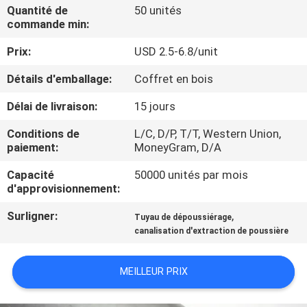
VISITE
Quantité de
50 unités
commande min:
DE
Prix:
USD 2.5-6.8/unit
L'USINE
Détails d'emballage:
Coffret en bois
CONTRÔLE
Délai de livraison:
15 jours
DE
Conditions de
L/C, D/P, T/T, Western Union,
QUALITÉ
paiement:
MoneyGram, D/A
Capacité
50000 unités par mois
d'approvisionnement:
NOUS
CONTACTER
Surligner:
,
Tuyau de dépoussiérage
canalisation d'extraction de poussière
NOUVELLES
MEILLEUR PRIX
LES