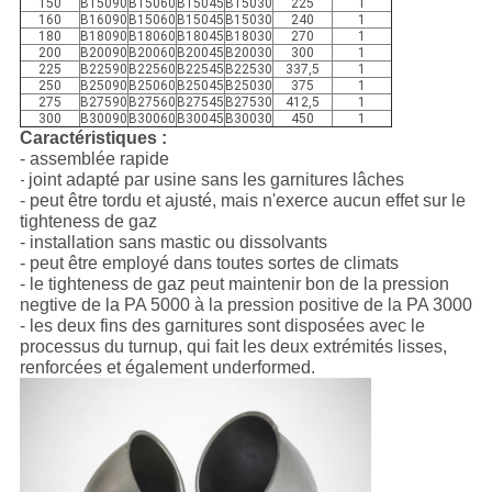
150
B15090
B15060
B15045
B15030
225
1
160
B16090
B15060
B15045
B15030
240
1
180
B18090
B18060
B18045
B18030
270
1
200
B20090
B20060
B20045
B20030
300
1
225
B22590
B22560
B22545
B22530
337,5
1
250
B25090
B25060
B25045
B25030
375
1
275
B27590
B27560
B27545
B27530
412,5
1
300
B30090
B30060
B30045
B30030
450
1
Caractéristiques :
- assemblée rapide
joint adapté par usine sans les garnitures lâches
-
- peut être tordu et ajusté, mais n'exerce aucun effet sur le
tighteness de gaz
- installation sans mastic ou dissolvants
- peut être employé dans toutes sortes de climats
- le tighteness de gaz peut maintenir bon de la pression
negtive de la PA 5000 à la pression positive de la PA 3000
- les deux fins des garnitures sont disposées avec le
processus du turnup, qui fait les deux extrémités lisses,
renforcées et également underformed.