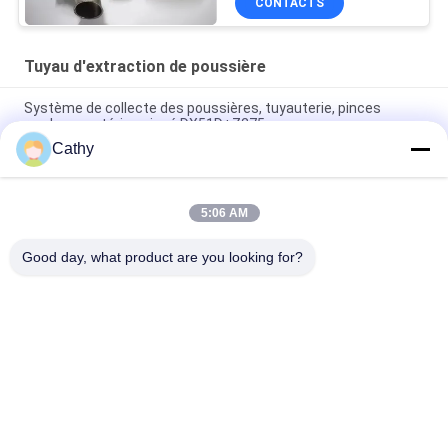
CONTACTS
Tuyau d'extraction de poussière
Système de collecte des poussières, tuyauterie, pinces
rondes - matériau zincé DX51D+Z275.
Cathy
Galvanisée haut de la cheminée à cône rond avec écran de
cheminée Cap d'échappement régler
5:06 AM
Piste d'extraction de poussière en tôle galvanisée Processus
de collecte de poussière Ventilation Flanges ductées
Good day, what product are you looking for?
Catégories populaires
Tous
Brides De Tuyau 
Bride De Tuyau 
Résistantes
Galvanisée
Bride De Tuyau De 
Tuyau D'extraction 
Libération Rapide
De Poussière