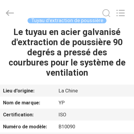
2026
SHIJIAZHUANG
WOODOO
TRADE
CO.,LTD.
Tuyau d'extraction de poussière
All
Rights
Le tuyau en acier galvanisé
À
Reserved.
d'extraction de poussière 90
LA
degrés a pressé des
MAISON
courbures pour le système de
PRODUITS
ventilation
À
Lieu d'origine:
La Chine
PROPOS
Nom de marque:
YP
DE
Certification:
ISO
NOUS
Numéro de modèle:
B10090