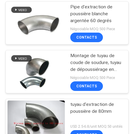
Pipe d'extraction de
poussière blanche
argentée 60 degrés
Négociable MOQ:500 Piece
CONTACTS
Montage de tuyau de
coude de soudure, tuyau
de dépoussiérage en
métal de dépoussiérage
Négociable MOQ:500 Piece
d'industrie
CONTACTS
tuyau d'extraction de
poussière de 80mm
USD 2.5-6.8/unit MOQ:50 unités