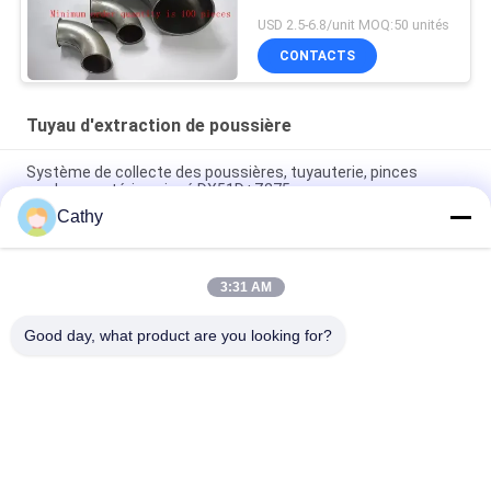
USD 2.5-6.8/unit MOQ:50 unités
CONTACTS
Tuyau d'extraction de poussière
Système de collecte des poussières, tuyauterie, pinces
rondes - matériau zincé DX51D+Z275.
Cathy
Galvanisée haut de la cheminée à cône rond avec écran de
cheminée Cap d'échappement régler
3:31 AM
Piste d'extraction de poussière en tôle galvanisée Processus
de collecte de poussière Ventilation Flanges ductées
Good day, what product are you looking for?
Catégories populaires
Tous
Brides De Tuyau 
Bride De Tuyau 
Résistantes
Galvanisée