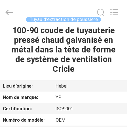
2026
SHIJIAZHUANG
WOODOO
TRADE
CO.,LTD.
Tuyau d'extraction de poussière
All
Rights
100-90 coude de tuyauterie
À
Reserved.
pressé chaud galvanisé en
LA
métal dans la tête de forme
MAISON
de système de ventilation
PRODUITS
Cricle
À
Lieu d'origine:
Hebei
PROPOS
Nom de marque:
YP
DE
Certification:
ISO9001
NOUS
Numéro de modèle:
OEM