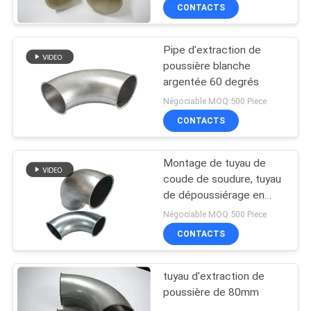
l'architecture de produit
CONTACTS
chimique de la poussière
Pipe d'extraction de
poussière blanche
argentée 60 degrés
Négociable MOQ:500 Piece
CONTACTS
Montage de tuyau de
coude de soudure, tuyau
de dépoussiérage en
métal de dépoussiérage
Négociable MOQ:500 Piece
d'industrie
CONTACTS
tuyau d'extraction de
poussière de 80mm