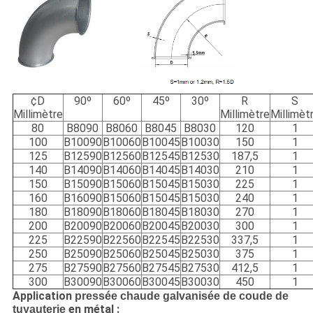
¢D
90º
60º
45º
30º
R
S
Millimètre
Millimètre
Millimèt
80
B8090
B8060
B8045
B8030
120
1
100
B10090
B10060
B10045
B10030
150
1
125
B12590
B12560
B12545
B12530
187,5
1
140
B14090
B14060
B14045
B14030
210
1
150
B15090
B15060
B15045
B15030
225
1
160
B16090
B15060
B15045
B15030
240
1
180
B18090
B18060
B18045
B18030
270
1
200
B20090
B20060
B20045
B20030
300
1
225
B22590
B22560
B22545
B22530
337,5
1
250
B25090
B25060
B25045
B25030
375
1
275
B27590
B27560
B27545
B27530
412,5
1
300
B30090
B30060
B30045
B30030
450
1
Application
pressée chaude galvanisée de coude de
en métal :
tuyauterie