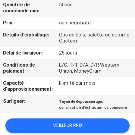
VISITE
Quantité de
50pcs
commande min:
DE
Prix:
can negotiate
L'USINE
Détails d'emballage:
Cas en bois, palette ou comme
Custem
CONTRÔLE
Délai de livraison:
25 jours
DE
QUALITÉ
Conditions de
L/C, T/T, D/A, D/P, Western
paiement:
Union, MoneyGram
Capacité
Illimité par mois.
NOUS
d'approvisionnement:
CONTACTER
Surligner:
,
Tuyau de dépoussiérage
canalisation d'extraction de poussière
NOUVELLES
MEILLEUR PRIX
LES