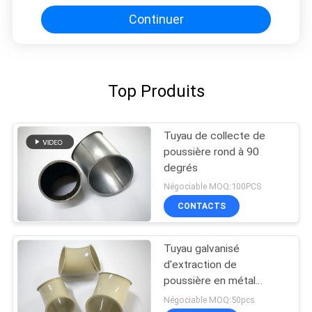
Continuer
Top Produits
Tuyau de collecte de
poussière rond à 90
degrés
Négociable MOQ:100PCS
CONTACTS
Tuyau galvanisé
d'extraction de
poussière en métal
30~90 degrés dans
Négociable MOQ:50pcs