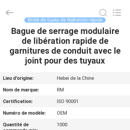
2026
SHIJIAZHUANG
WOODOO
TRADE
CO.,LTD.
Bride de tuyau de libération rapide
All
Rights
Bague de serrage modulaire
À
Reserved.
de libération rapide de
LA
garnitures de conduit avec le
MAISON
joint pour des tuyaux
PRODUITS
Lieu d'origine:
Hebei de la Chine
À
Nom de marque:
RM
PROPOS
Certification:
ISO 90001
DE
Numéro de modèle:
OEM
NOUS
Quantité de
1000