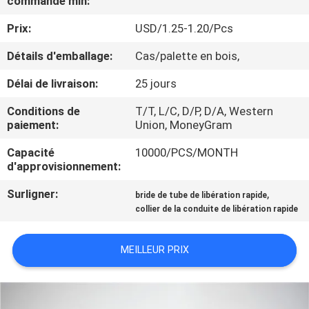
commande min:
VISITE
Prix:
USD/1.25-1.20/Pcs
DE
L'USINE
Détails d'emballage:
Cas/palette en bois,
Délai de livraison:
25 jours
CONTRÔLE
Conditions de
T/T, L/C, D/P, D/A, Western
DE
paiement:
Union, MoneyGram
QUALITÉ
Capacité
10000/PCS/MONTH
d'approvisionnement:
NOUS
Surligner:
,
bride de tube de libération rapide
collier de la conduite de libération rapide
CONTACTER
MEILLEUR PRIX
NOUVELLES
LES