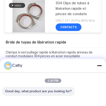
304 Clips de tubes à
libération rapide et
pinces de conduits
USD/1.25-1.20/Pcs MOQ:50 pièces
CONTACTS
Bride de tuyau de libération rapide
Clampe à verrouillage rapide à libération rapide anneau de
conduit modulaire 304 pinces en acier inoxydable
Cathy
SUS304 Serre-pipe à libération rapide Serre-pipe à verrouillage
rapide Serre-pipe à rouleaux à tambour Serre-pipe à
verrouillage
1:34 PM
Collier de serrage à libération rapide pour conduit à verrouillage
rapide en acier inoxydable 304, clips, collier à anneau à levier
Good day, what product are you looking for?
Catégories populaires
Tous