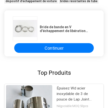
dispositif d'échappement de voiture
brides résistantes de tube
Bride de bande en V
d'échappement de libération
rapide d'acier inoxydable avec la
bride hommes-femmes
Continuer
Top Produits
Épuisez Wd acier
inoxydable de 3 de
pouce de Lap Joint
Clamp Auto Pipe pièces
Négociable MOQ:50pcs