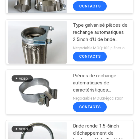
de rechange de
CONTACTS
réparation
Type galvanisé pièces de
rechange automatiques
2.5inch d'U de bride
d'échappement de
Négociable MOQ:100 pièces ou négociation
boulon
CONTACTS
Pièces de rechange
automatiques de
caractéristiques
multiples
Négociable MOQ:négociation
CONTACTS
Bride ronde 1.5-6inch
d'échappement de