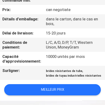
commande min:
VISITE
Prix:
can negotiate
DE
L'USINE
Détails d'emballage:
dans le carton, dans le cas en
bois,
Délai de livraison:
15-20 jours
CONTRÔLE
DE
Conditions de
L/C, A/D, D/P, T/T, Western
paiement:
Union, MoneyGram
QUALITÉ
Capacité
10000 unités par mois
d'approvisionnement:
NOUS
Surligner:
,
brides résistantes de tube
CONTACTER
brides de tuyau industrielles résistantes
NOUVELLES
MEILLEUR PRIX
LES