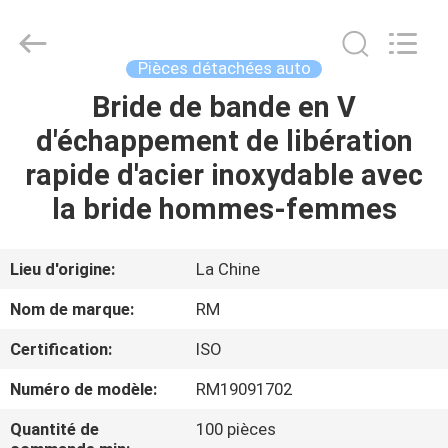
2026
SHIJIAZHUANG
WOODOO
TRADE
CO.,LTD.
Pièces détachées auto
All
Rights
Bride de bande en V
À
Reserved.
d'échappement de libération
LA
rapide d'acier inoxydable avec
MAISON
la bride hommes-femmes
PRODUITS
Lieu d'origine:
La Chine
À
Nom de marque:
RM
PROPOS
Certification:
ISO
DE
Numéro de modèle:
RM19091702
NOUS
Quantité de
100 pièces