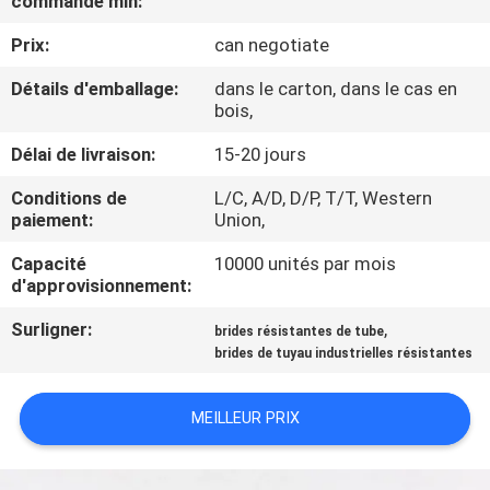
commande min:
VISITE
Prix:
can negotiate
DE
L'USINE
Détails d'emballage:
dans le carton, dans le cas en
bois,
Délai de livraison:
15-20 jours
CONTRÔLE
DE
Conditions de
L/C, A/D, D/P, T/T, Western
paiement:
Union,
QUALITÉ
Capacité
10000 unités par mois
d'approvisionnement:
NOUS
Surligner:
,
brides résistantes de tube
CONTACTER
brides de tuyau industrielles résistantes
NOUVELLES
MEILLEUR PRIX
LES