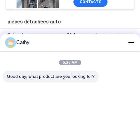
CONTACTS
pièces détachées auto
Collier de serrage pour tuyau d'échappement rond en acier
inoxydable 304 de 5 pouces d'épaisseur 0,5 mm
Cathy
Pièces détachées en acier galvanisé
5:26 AM
pièces détachées automobiles en acier galvanisé 2,5" U Bolt
Type Clamp pour pinceau de tuyauterie
Good day, what product are you looking for?
Catégories populaires
Tous
Brides De Tuyau 
Bride De Tuyau 
Résistantes
Galvanisée
Bride De Tuyau De 
Tuyau D'extraction 
Libération Rapide
De Poussière