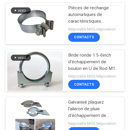
Pièces de rechange
automatiques de
caractéristiques
multiples
Négociable MOQ:négociation
CONTACTS
Bride ronde 1.5-6inch
d'échappement de
boulon en U de Rod M10
de plaque d'acier
Négociable MOQ:Négociation
universelle
CONTACTS
Galvanisé plaquez
l'aileron de pluie
d'échappement de
tondeuse à gazon
Négociable MOQ:Négociation
1.0INCH - 8.0INCH