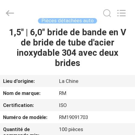
2026
SHIJIAZHUANG
WOODOO
TRADE
CO.,LTD.
Pièces détachées auto
All
Rights
1,5" | 6,0" bride de bande en V
À
Reserved.
de bride de tube d'acier
LA
inoxydable 304 avec deux
MAISON
brides
PRODUITS
Lieu d'origine:
La Chine
À
Nom de marque:
RM
PROPOS
Certification:
ISO
DE
Numéro de modèle:
RM19091703
NOUS
Quantité de
100 pièces