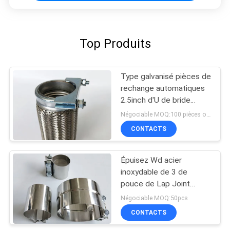
Top Produits
Type galvanisé pièces de
rechange automatiques
2.5inch d'U de bride
d'échappement de
Négociable MOQ:100 pièces ou négociation
boulon
CONTACTS
Épuisez Wd acier
inoxydable de 3 de
pouce de Lap Joint
Clamp Auto Pipe pièces
Négociable MOQ:50pcs
de rechange de
CONTACTS
réparation