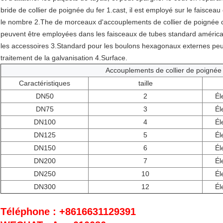
bride de collier de poignée du fer 1.cast, il est employé sur le faiscea
le nombre 2.The de morceaux d'accouplements de collier de poignée const
peuvent être employées dans les faisceaux de tubes standard américa
les accessoires 3.Standard pour les boulons hexagonaux externes peu
traitement de la galvanisation 4.Surface.
Accouplements de collier de poignée
Caractéristiques
taille
DN50
2
Él
DN75
3
Él
DN100
4
Él
DN125
5
Él
DN150
6
Él
DN200
7
Él
DN250
10
Él
DN300
12
Él
Téléphone : +8616631129391