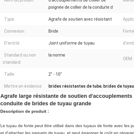
Nom du produit:
d'accouplements de collier de
Matér
poignée de collier de la conduite d
Type:
Agrafe de soutien avec résistant
Appli
Connexion:
Bride
Forme
D'entité:
Joint uniforme de tuyau
d'emb
Standard ou non
la norme
OEM:
standard:
Taille:
2" - 10"
Mettre en évidence:
brides résistantes de tube
,
brides de tuyau
Agrafe large résistante de soutien d'accouplements d
conduite de brides de tuyau grande
Description de produit :
Le tuyau de fonte peut être utilisé dans des tuyaux de fonte avec les pa
et d'attacher les paquets de tuyau, et peut épargner le coût en réparan