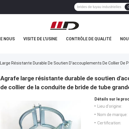
DE NOUS
VISITE DE L'USINE
CONTRÔLE DE QUALITÉ
NOU
Large Résistante Durable De Soutien D'accouplements De Collier De P
Agrafe large résistante durable de soutien d'a
de collier de la conduite de bride de tube grand
Détails sur le prod
Lieu d'origine:
Nom de marque:
Certification: