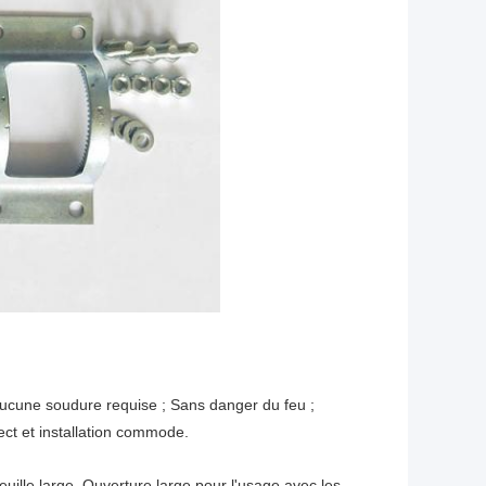
 Aucune soudure requise ; Sans danger du feu ;
ct et installation commode.
euille large. Ouverture large pour l'usage avec les