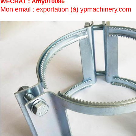
WECHAT : Amy010086
Mon email : exportation (à) ypmachinery.com