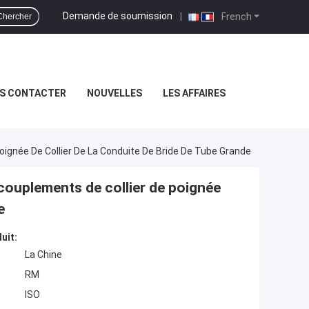
Demande de soumission
|
French
Chercher
S CONTACTER
NOUVELLES
LES AFFAIRES
oignée De Collier De La Conduite De Bride De Tube Grande
ccouplements de collier de poignée
e
uit:
La Chine
RM
ISO