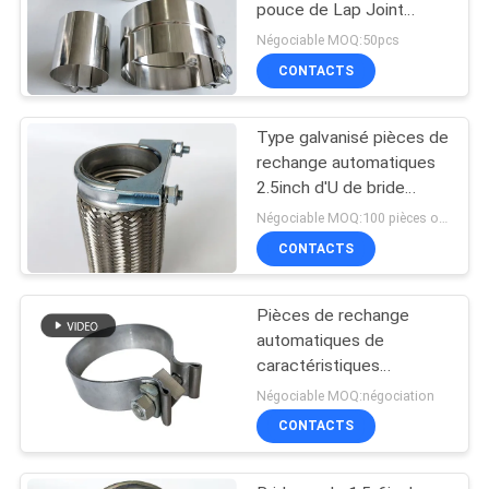
pouce de Lap Joint
Clamp Auto Pipe pièces
Négociable MOQ:50pcs
de rechange de
CONTACTS
réparation
Type galvanisé pièces de
rechange automatiques
2.5inch d'U de bride
d'échappement de
Négociable MOQ:100 pièces ou négociation
boulon
CONTACTS
Pièces de rechange
automatiques de
caractéristiques
multiples
Négociable MOQ:négociation
CONTACTS