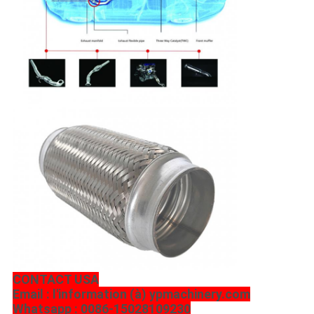
CONTACT USA
Email : l'information (à) ypmachinery.com
Whatsapp : 0086-15028109230