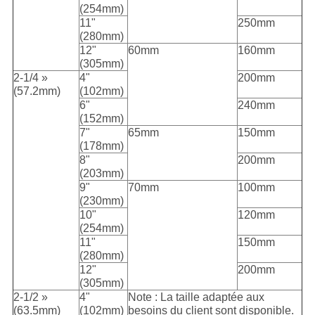
(254mm)
11"
250mm
(280mm)
12"
60mm
160mm
(305mm)
2-1/4 »
4"
200mm
(57.2mm)
(102mm)
6"
240mm
(152mm)
7"
65mm
150mm
(178mm)
8"
200mm
(203mm)
9"
70mm
100mm
(230mm)
10"
120mm
(254mm)
11"
150mm
(280mm)
12"
200mm
(305mm)
2-1/2 »
4"
Note : La taille adaptée aux
(63.5mm)
(102mm)
besoins du client sont disponible.