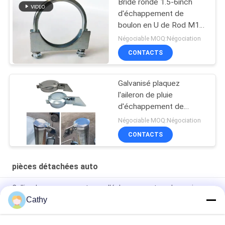
Bride ronde 1.5-6inch
d'échappement de
boulon en U de Rod M10
de plaque d'acier
Négociable MOQ:Négociation
universelle
CONTACTS
Galvanisé plaquez
l'aileron de pluie
d'échappement de
tondeuse à gazon
Négociable MOQ:Négociation
1.0INCH - 8.0INCH
CONTACTS
pièces détachées auto
Collier de serrage pour tuyau d'échappement rond en acier
inoxydable 304 de 5 pouces d'épaisseur 0,5 mm
Cathy
Pièces détachées en acier galvanisé