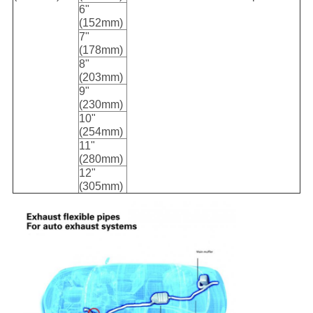
6"
(152mm)
7"
(178mm)
8"
(203mm)
9"
(230mm)
10"
(254mm)
11"
(280mm)
12"
(305mm)