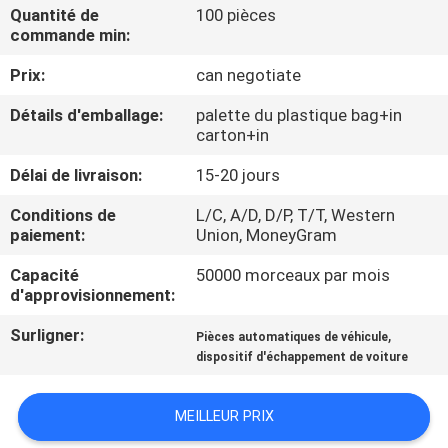
VISITE
Quantité de
100 pièces
commande min:
DE
Prix:
can negotiate
L'USINE
Détails d'emballage:
palette du plastique bag+in
carton+in
CONTRÔLE
Délai de livraison:
15-20 jours
DE
QUALITÉ
Conditions de
L/C, A/D, D/P, T/T, Western
paiement:
Union, MoneyGram
Capacité
50000 morceaux par mois
NOUS
d'approvisionnement:
CONTACTER
Surligner:
,
Pièces automatiques de véhicule
dispositif d'échappement de voiture
NOUVELLES
MEILLEUR PRIX
LES