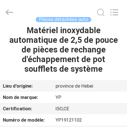
2026
SHIJIAZHUANG
WOODOO
TRADE
CO.,LTD.
Pièces détachées auto
All
Rights
Matériel inoxydable
À
Reserved.
automatique de 2,5 de pouce
LA
de pièces de rechange
MAISON
d'échappement de pot
PRODUITS
soufflets de système
À
Lieu d'origine:
province de Hebei
PROPOS
Nom de marque:
YP
DE
Certification:
ISO,CE
NOUS
Numéro de modèle:
YP19121102