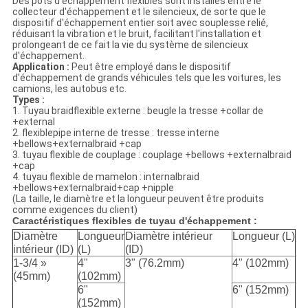
Des pots d'échappement flexibles sont installés entre le
collecteur d'échappement et le silencieux, de sorte que le
dispositif d'échappement entier soit avec souplesse relié,
réduisant la vibration et le bruit, facilitant l'installation et
prolongeant de ce fait la vie du système de silencieux
d'échappement.
Application :
Peut être employé dans le dispositif
d'échappement de grands véhicules tels que les voitures, les
camions, les autobus etc.
Types :
1. Tuyau braidflexible externe : beugle la tresse +collar de
+external
2. flexiblepipe interne de tresse : tresse interne
+bellows+externalbraid +cap
3. tuyau flexible de couplage : couplage +bellows +externalbraid
+cap
4. tuyau flexible de mamelon : internalbraid
+bellows+externalbraid+cap +nipple
(La taille, le diamètre et la longueur peuvent être produits
comme exigences du client)
Caractéristiques flexibles de tuyau d'échappement :
Diamètre
Longueur
Diamètre intérieur
Longueur (L)
intérieur (ID)
(L)
(ID)
1-3/4 »
4"
3" (76.2mm)
4" (102mm)
(45mm)
(102mm)
6"
6" (152mm)
(152mm)