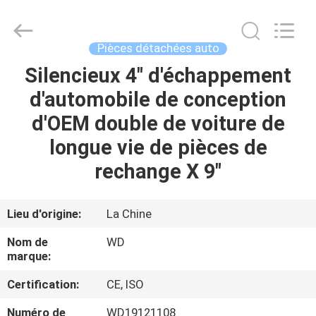
2026
SHIJIAZHUANG
WOODOO
TRADE
CO.,LTD.
Pièces détachées auto
All
Rights
Silencieux 4" d'échappement
À
Reserved.
d'automobile de conception
LA
d'OEM double de voiture de
MAISON
longue vie de pièces de
PRODUITS
rechange X 9"
À
Lieu d'origine:
La Chine
PROPOS
Nom de
WD
DE
marque:
NOUS
Certification:
CE, ISO
Numéro de
WD19121108