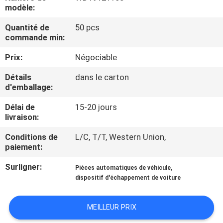
VISITE
modèle:
DE
Quantité de
50 pcs
commande min:
L'USINE
Prix:
Négociable
CONTRÔLE
Détails
dans le carton
d'emballage:
DE
QUALITÉ
Délai de
15-20 jours
livraison:
Conditions de
L/C, T/T, Western Union,
NOUS
paiement:
CONTACTER
Surligner:
,
Pièces automatiques de véhicule
dispositif d'échappement de voiture
NOUVELLES
MEILLEUR PRIX
LES