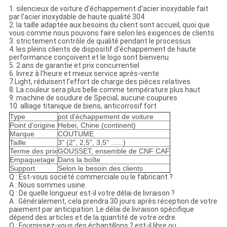
1. silencieux de voiture d'échappement d'acier inoxydable fait
par l'acier inoxydable de haute qualité 304
2. la taille adaptée aux besoins du client sont accueil, quoi que
vous comme nous pouvons faire selon les exigences de clients
3. strictement contrôle de qualité pendant le processus
4. les pleins clients de dispositif d'échappement de haute
performance conçoivent et le logo sont bienvenu
5. 2 ans de garantie et prix concurrentiel
6. livrez à l'heure et mieux service après-vente
7.Light, réduisent l'effort de charge des pièces relatives
8. La couleur sera plus belle comme température plus haut
9. machine de soudure de Special, aucune coupures
10. alliage titanique de biens, anticorrosif fort
Type
pot d'échappement de voiture
Point d'origine
Hebei, Chine (continent)
Marque
COUTUME
Taille
3" (2", 2,5", 3,5" ......)
Terme des prix
GOUSSET, ensemble de CNF CAF
Empaquetage
Dans la boîte
Support
Selon le besoin des clients
Q : Est-vous société commerciale ou le fabricant ?
A : Nous sommes usine.
Q : De quelle longueur est-il votre délai de livraison ?
A : Généralement, cela prendra 30 jours après réception de votre
paiement par anticipation. Le délai de livraison spécifique
dépend des articles et de la quantité de votre ordre.
Q : Fournissez-vous des échantillons ? est-il libre ou