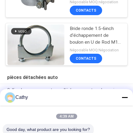
multiples
Négociable MOQ:négociation
CONTACTS
Bride ronde 1.5-6inch
d'échappement de
boulon en U de Rod M10
de plaque d'acier
Négociable MOQ:Négociation
universelle
CONTACTS
pièces détachées auto
Collier de serrage pour tuyau d'échappement rond en acier
inoxydable 304 de 5 pouces d'épaisseur 0,5 mm
Cathy
Pièces détachées en acier galvanisé
4:39 AM
pièces détachées automobiles en acier galvanisé 2,5" U Bolt
Type Clamp pour pinceau de tuyauterie
Good day, what product are you looking for?