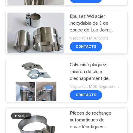
Épuisez Wd acier
inoxydable de 3 de
pouce de Lap Joint
Clamp Auto Pipe pièces
Négociable MOQ:50pcs
de rechange de
CONTACTS
réparation
Galvanisé plaquez
l'aileron de pluie
d'échappement de
tondeuse à gazon
Négociable MOQ:Négociation
1.0INCH - 8.0INCH
CONTACTS
Pièces de rechange
automatiques de
caractéristiques