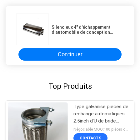
Silencieux 4" d'échappement
d'automobile de conception
d'OEM double de voiture de
longue vie de pièces de rechange
X 9"
Continuer
Top Produits
Type galvanisé pièces de
rechange automatiques
2.5inch d'U de bride
d'échappement de
Négociable MOQ:100 pièces ou négociation
boulon
CONTACTS