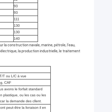
93
93
111
130
130
140
r la construction navale, marine, pétrole, l'eau,
lectrique, la production industrielle, le traitement
T/T ou L/C à vue
ng, CAF
s avons le forfait standard
 plastique, ou les cas ou les
 car la demande des cllent.
ont peut-être la livraison il en