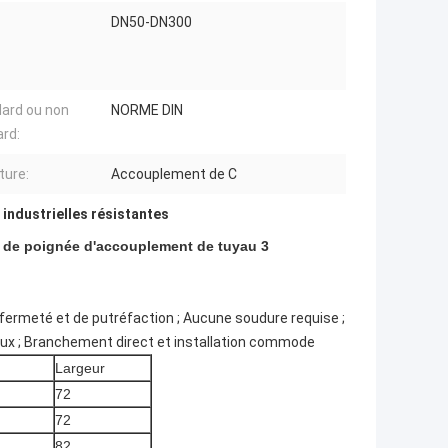
DN50-DN300
ard ou non
NORME DIN
rd:
ture:
Accouplement de C
 industrielles résistantes
rs de poignée d'accouplement de tuyau 3
 fermeté et de putréfaction ; Aucune soudure requise ;
aux ; Branchement direct et installation commode
Largeur
72
72
82