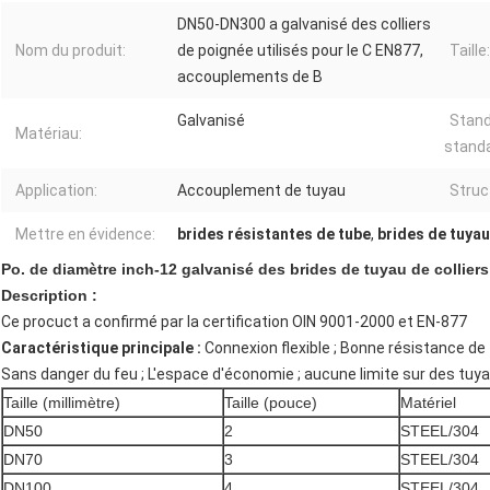
DN50-DN300 a galvanisé des colliers
Nom du produit:
de poignée utilisés pour le C EN877,
Taille:
accouplements de B
Galvanisé
Stand
Matériau:
standa
Application:
Accouplement de tuyau
Struc
Mettre en évidence:
brides résistantes de tube
,
brides de tuyau
Po. de diamètre inch-12 galvanisé des brides de tuyau de collie
Description :
Ce procuct a confirmé par la certification OIN 9001-2000 et EN-877
Caractéristique principale :
Connexion flexible ; Bonne résistance de
Sans danger du feu ; L'espace d'économie ; aucune limite sur des tuy
Taille (millimètre)
Taille (pouce)
Matériel
DN50
2
STEEL/304
DN70
3
STEEL/304
DN100
4
STEEL/304