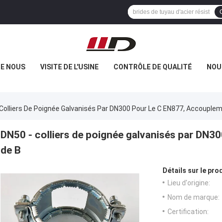
DE NOUS
VISITE DE L'USINE
CONTRÔLE DE QUALITÉ
NOU
 Colliers De Poignée Galvanisés Par DN300 Pour Le C EN877, Accouple
DN50 - colliers de poignée galvanisés par DN3
de B
Détails sur le prod
Lieu d'origine:
Nom de marque:
Certification: