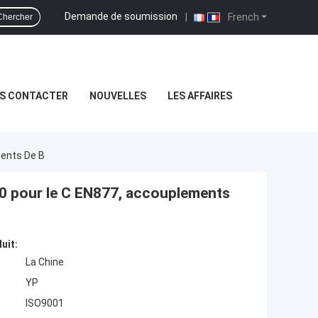
Demande de soumission
|
French
Chercher
S CONTACTER
NOUVELLES
LES AFFAIRES
ments De B
00 pour le C EN877, accouplements
uit:
La Chine
YP
ISO9001