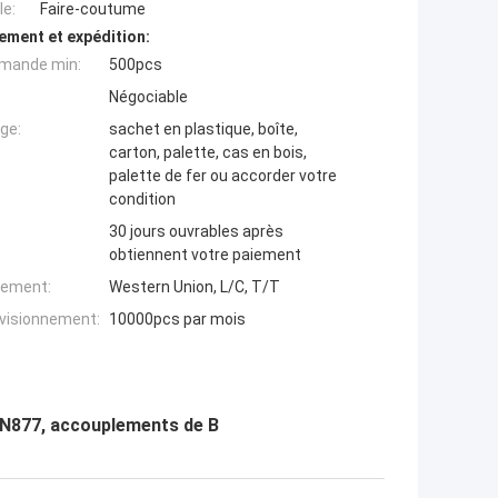
e:
Faire-coutume
ement et expédition:
mande min:
500pcs
Négociable
ge:
sachet en plastique, boîte,
carton, palette, cas en bois,
palette de fer ou accorder votre
condition
30 jours ouvrables après
obtiennent votre paiement
iement:
Western Union, L/C, T/T
ovisionnement:
10000pcs par mois
 EN877, accouplements de B