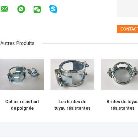
Autres Produits
Collier résistant
Les brides de
Brides de tuya
de poignée
tuyau résistantes
résistantes
d'accouplement
de collier de
galvanisées
de griffe de
poignée de Combi
couplant le colli
brides de tuyau
de tuyau de la
de poignée de
de norme
fonte DN100
Combi de tuya