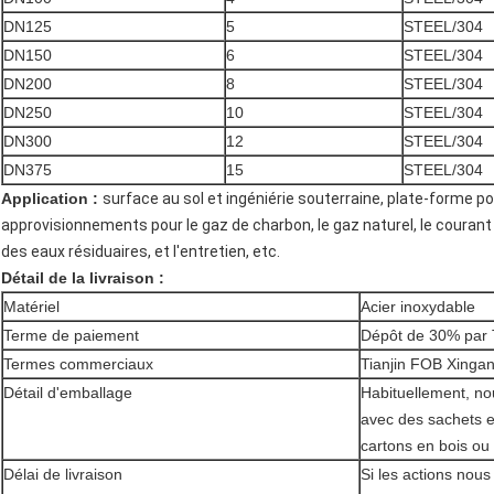
DN125
5
STEEL/304
DN150
6
STEEL/304
DN200
8
STEEL/304
DN250
10
STEEL/304
DN300
12
STEEL/304
DN375
15
STEEL/304
Application :
surface au sol et ingéniérie souterraine, plate-forme pou
approvisionnements pour le gaz de charbon, le gaz naturel, le courant é
des eaux résiduaires, et l'entretien, etc.
Détail de la livraison :
Matériel
Acier inoxydable
Terme de paiement
Dépôt de 30% par 
Termes commerciaux
Tianjin FOB Xinga
Détail d'emballage
Habituellement, nou
avec des sachets en
cartons en bois ou
Délai de livraison
Si les actions nous 