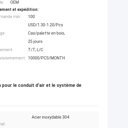
e:
OEM
ement et expédition:
mande min:
100
USD/1.30-1.20/Pcs
ge:
Cas/palette en bois,
25 jours
iement:
T/T, L/C
ovisionnement:
10000/PCS/MONTH
 pour le conduit d'air et le système de
Acier inoxydable 304
iel: