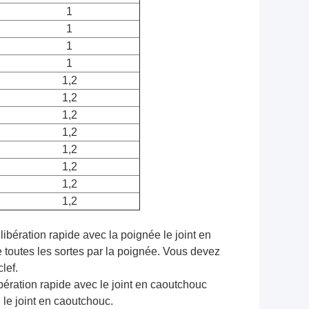
1
1
1
1
1,2
1,2
1,2
1,2
1,2
1,2
1,2
1,2
e libération rapide avec la poignée le joint en
e toutes les sortes par la poignée. Vous devez
lef.
ibération rapide avec le joint en caoutchouc
 le joint en caoutchouc.