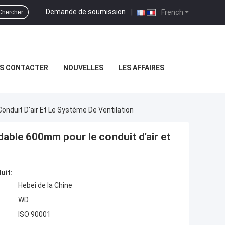
Demande de soumission
|
French
Chercher
S CONTACTER
NOUVELLES
LES AFFAIRES
onduit D'air Et Le Système De Ventilation
ydable 600mm pour le conduit d'air et
uit:
Hebei de la Chine
WD
ISO 90001