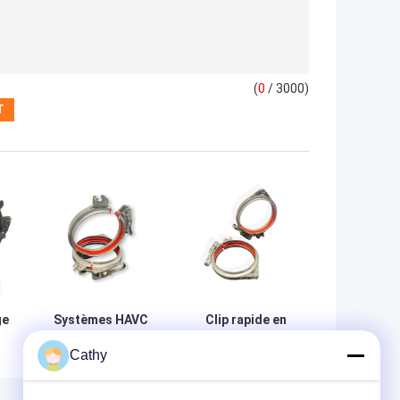
(
0
/ 3000)
ge
Systèmes HAVC
Clip rapide en
Ventilation des
acier inoxydable
Cathy
pinces circulaires
304 conduit d'air
de tuyauterie
à libération
Serrage de
rapide levier de