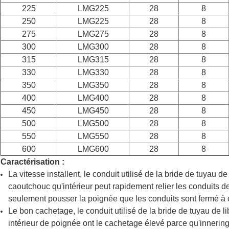
225
LMG225
28
8
250
LMG225
28
8
275
LMG275
28
8
300
LMG300
28
8
315
LMG315
28
8
330
LMG330
28
8
350
LMG350
28
8
400
LMG400
28
8
450
LMG450
28
8
500
LMG500
28
8
550
LMG550
28
8
600
LMG600
28
8
Caractérisation :
La vitesse installent, le conduit utilisé de la bride de tuyau d
caoutchouc qu'intérieur peut rapidement relier les conduits d
seulement pousser la poignée que les conduits sont fermé à c
Le bon cachetage, le conduit utilisé de la bride de tuyau de l
intérieur de poignée ont le cachetage élevé parce qu'innering