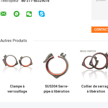
Télécopieur:
86-311-85329078
Autres Produits
Clampe à
SUS304 Serre-
Collier de serra
verrouillage
pipe à libération
à libération
rapide à
rapide Serre-pipe
rapide pour
libération rapide
à verrouillage
conduit à
anneau de
rapide Serre-pipe
verrouillage