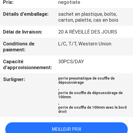
Prix:
negotiate
VISITE
DE
Détails d'emballage:
sachet en plastique, boîte,
carton, palette, cas en bois
L'USINE
Délai de livraison:
20 A RÉVEILLÉ DES JOURS
CONTRÔLE
Conditions de
L/C, T/T, Western Union
paiement:
DE
Capacité
30PCS/DAY
QUALITÉ
d'approvisionnement:
Surligner:
porte pneumatique de souffle de
NOUS
dépoussiérage
,
CONTACTER
porte de souffle de dépoussiérage de
100mm
,
porte de souffle de 100mm avec le bord
NOUVELLES
droit
MEILLEUR PRIX
LES