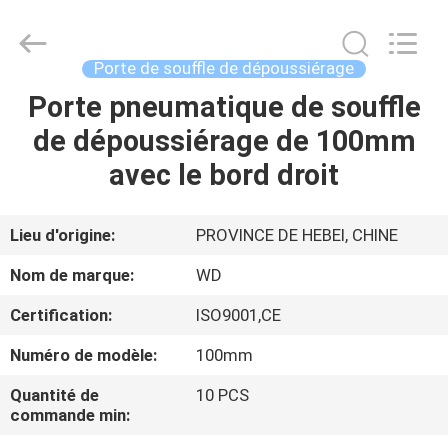
2026
SHIJIAZHUANG
WOODOO
TRADE
CO.,LTD.
Porte de souffle de dépoussiérage
All
Rights
Porte pneumatique de souffle
À
Reserved.
de dépoussiérage de 100mm
LA
avec le bord droit
MAISON
PRODUITS
Lieu d'origine:
PROVINCE DE HEBEI, CHINE
Nom de marque:
WD
À
Certification:
ISO9001,CE
PROPOS
Numéro de modèle:
100mm
DE
Quantité de
10 PCS
NOUS
commande min: