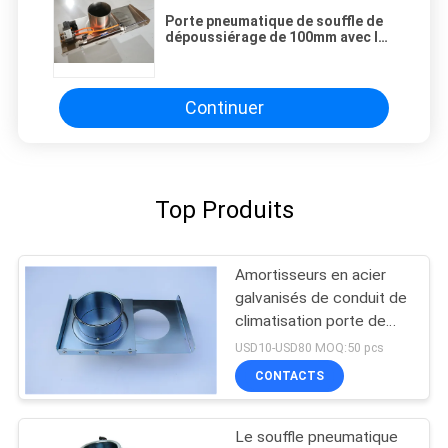
Porte pneumatique de souffle de
dépoussiérage de 100mm avec le
bord droit
Continuer
Top Produits
Amortisseurs en acier
galvanisés de conduit de
climatisation porte de
souffle de collecteur de
USD10-USD80 MOQ:50 pcs
poussière de 4 pouces
CONTACTS
Le souffle pneumatique