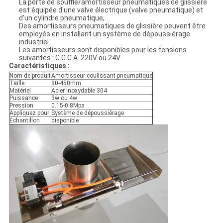
La porte de souffle/amortisseur pneumatiques de glissière
est équipée d'une valve électrique (valve pneumatique) et
d'un cylindre pneumatique,
Des amortisseurs pneumatiques de glissière peuvent être
employés en installant un système de dépoussiérage
industriel.
Les amortisseurs sont disponibles pour les tensions
suivantes : C.C C.A. 220V ou 24V
Caractéristiques :
Nom de produit
Amortisseur coulissant pneumatique
Taille
80-450mm
Matériel
Acier inoxydable 304
Puissance
3w ou 4w
Pression
0.15-0.8Mpa
Appliquez pour
Système de dépoussiérage
Échantillon
disponible