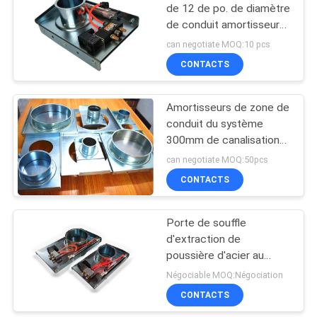
de 12 de po. de diamètre
de conduit amortisseurs
de zone déclenche des
can negotiate MOQ:10 pcs
amortisseurs de zone de
CONTACTS
la CAHT
Amortisseurs de zone de
conduit du système
300mm de canalisation
d'extraction de
can negotiate MOQ:50pcs
poussière
CONTACTS
Porte de souffle
d'extraction de
poussière d'acier au
carbone
Négociable MOQ:Négociation
CONTACTS