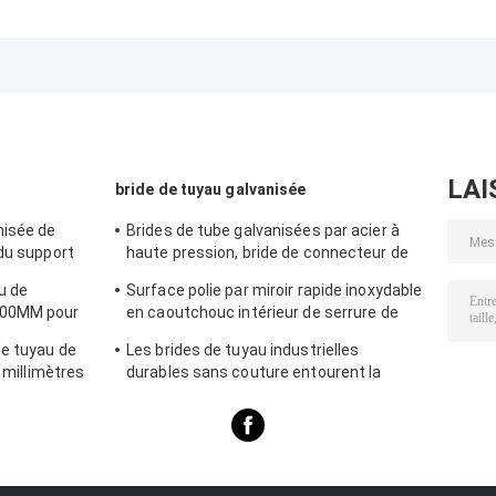
boulonnage à
réglable de type
conduit de
anneau de type V
boulon pour
Ventilation,
pour conduits
connexion de
boulon galvanis
modulaires de
conduits
250mm
collecte de
poussière
LAI
bride de tuyau galvanisée
nisée de
Brides de tube galvanisées par acier à
 du support
haute pression, bride de connecteur de
tuyau de support de 8mm
u de
Surface polie par miroir rapide inoxydable
500MM pour
en caoutchouc intérieur de serrure de
be
brides de tuyau pour le produit chimique
de tuyau de
Les brides de tuyau industrielles
7 millimètres
durables sans couture entourent la
 par 2.0mm
forme principale d'égal de norme du code
DIN