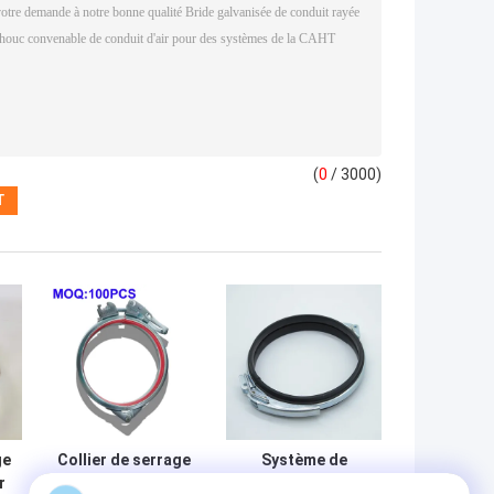
(
0
/ 3000)
ge
Collier de serrage
Système de
r
galvanisé avec
tuyauterie