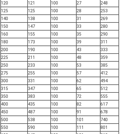
120
121
100
27
248
125
125
100
28
253
140
138
100
31
269
150
147
100
33
280
160
155
100
35
290
180
173
100
39
311
200
190
100
43
333
225
211
100
48
359
250
233
100
53
385
275
255
100
57
412
300
331
100
62
494
315
347
100
65
512
350
383
100
72
555
400
435
100
82
617
450
487
100
91
678
500
538
100
101
740
550
590
100
111
801