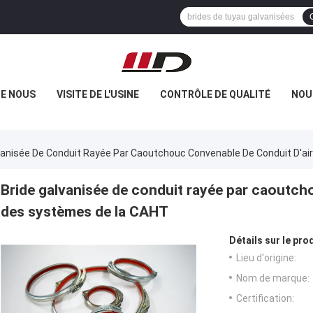
DE NOUS
VISITE DE L'USINE
CONTRÔLE DE QUALITÉ
NOU
vanisée De Conduit Rayée Par Caoutchouc Convenable De Conduit D'a
Bride galvanisée de conduit rayée par caoutch
des systèmes de la CAHT
Détails sur le prod
Lieu d'origine:
Nom de marque:
Certification: