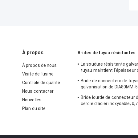
À propos
Brides de tuyau résistantes
La soudure résistante galva
À propos de nous
tuyau maintient l'épaisseur
Visite de l'usine
0.8mm-2.0mm
Bride de connecteur de tuya
Contrôle de qualité
galvanisation de DIA80MM-
Nous contacter
la coutume avec le divers tu
Bride lourde de connecteur 
Nouvelles
cercle d'acier inoxydable, 0,
Plan du site
- bride de tuyau galvanisée