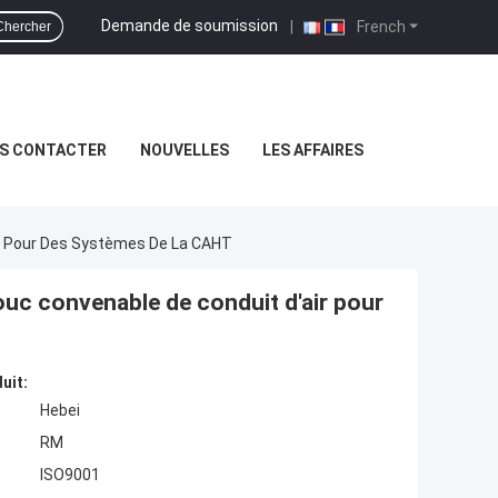
Demande de soumission
|
French
Chercher
S CONTACTER
NOUVELLES
LES AFFAIRES
ir Pour Des Systèmes De La CAHT
ouc convenable de conduit d'air pour
uit:
Hebei
RM
ISO9001