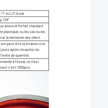
T/T ou L/C à vue
g, CAF
us avons le forfait standard
n plastique, ou les cas ou les
 car la demande des cllent.
ont peut-être la livraison il en
 jours après réception du
 l'ordre de quantité.
mmande à l'essai, ce n'est
ent c'est 1000pcs.