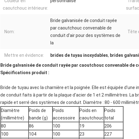
Couleur en
personnalisé
Trait
caoutchouc intérieure:
surfac
Bride galvanisée de conduit rayée
par caoutchouc convenable de
Nom:
Tête 
conduit d'air pour des systèmes de
la
Mettre en évidence:
brides de tuyau inoxydables
,
brides galvan
Bride galvanisée de conduit rayée par caoutchouc convenable de c
Spécifications produit :
Bride de tuyau avec la charnière et la poignée. Elle est équipée d'un
de conduit faits à partir de la plaque d'acier de 1 et 2 millimètres. La 
rapide et serré des systèmes de conduit. Diamètre : 80 - 600 millimètr
Diamètre
Poids de
Poids
Poids en
Poids
(millimètre)
bande (g)
accessoire
caoutchouc
total
80
86
100
19
206
100
104
100
23
227