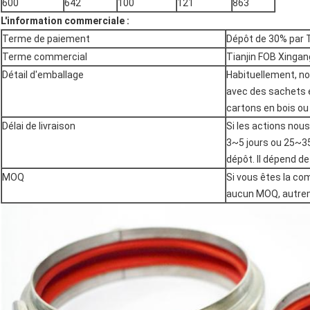
600
642
100
121
863
L'information commerciale :
Terme de paiement
Dépôt de 30% par 
Terme commercial
Tianjin FOB Xingan
Détail d'emballage
Habituellement, no
avec des sachets e
cartons en bois ou
Délai de livraison
Si les actions nous 
3~5 jours ou 25~35
dépôt. Il dépend de
MOQ
Si vous êtes la co
aucun MOQ, autrem