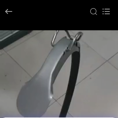
2026
SHIJIAZHUANG
WOODOO
TRADE
CO.,LTD.
All
Rights
À
Reserved.
LA
MAISON
PRODUITS
À
PROPOS
DE
NOUS