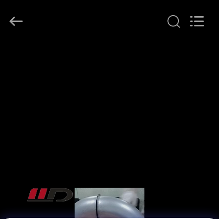
2026
SHIJIAZHUANG
WOODOO
TRADE
CO.,LTD.
All
Rights
À
Reserved.
LA
MAISON
PRODUITS
À
PROPOS
DE
NOUS